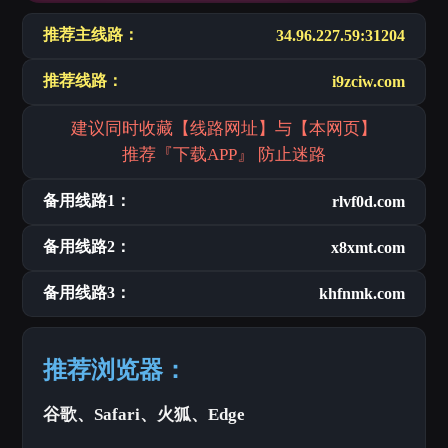
推荐主线路：
34.96.227.59:31204
推荐线路：
i9zciw.com
建议同时收藏【线路网址】与【本网页】
推荐『下载APP』 防止迷路
备用线路1：
rlvf0d.com
备用线路2：
x8xmt.com
备用线路3：
khfnmk.com
推荐浏览器：
谷歌、Safari、火狐、Edge